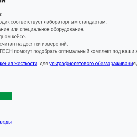
.
одик соответствует лабораторным стандартам.
ание или специальное оборудование.
дном кейсе.
считан на десятки измерений.
CH помогут подобрать оптимальный комплект под ваши з
жения жесткости
, для
ультрафиолетового обеззараживани
я
 воды