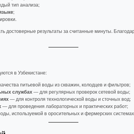
ждый тип анализа;
языке
;
ировки.
ть достоверные результаты за считанные минуты. Благода
ются в Узбекистане:
ачества питьевой воды из скважин, колодцев и фильтров;
ьных службах
— для регулярных проверок сетевой воды;
риях
— для контроля технологической воды и сточных вод;
х
— для проведения лабораторных и практических работ;
воды, используемой в оросительных и фермерских системах
ий