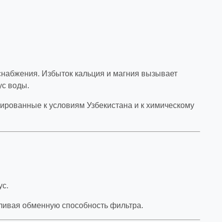
снабжения. Избыток кальция и магния вызывает
ус воды.
рованные к условиям Узбекистана и к химическому
ус.
ливая обменную способность фильтра.