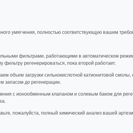
ного умягчения, полностью соответствующую вашим требо
лельными фильтрами, работающими в автоматическом режи
му фильтру регенерироваться, пока второй работает.
итаем объем загрузки сильнокислотной катионитовой смолы,
ым запасом до регенерации.
ления с ионообменным клапаном и солевым баком для реген
ва.
вьте, пожалуйста, полный химический анализ вашей артез