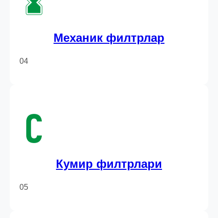
Механик филтрлар
04
Кумир филтрлари
05