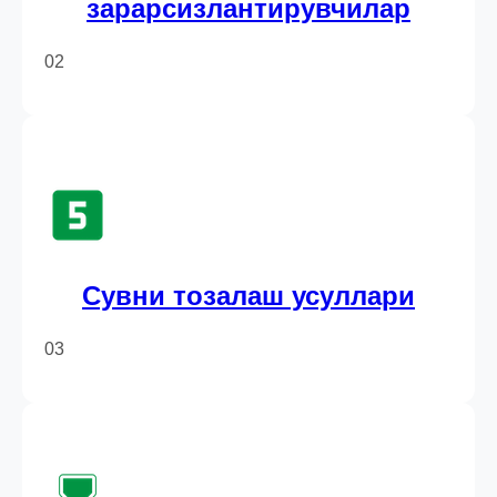
зарарсизлантирувчилар
02
Сувни тозалаш усуллари
03