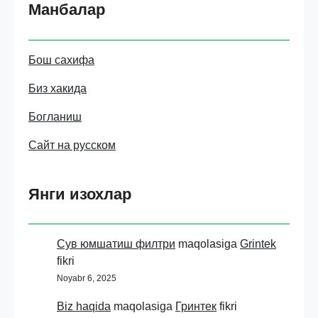
Манбалар
Бош сахифа
Биз хакида
Богланиш
Сайт на русском
Янги изохлар
Сув юмшатиш филтри
maqolasiga
Grintek
fikri
Noyabr 6, 2025
Biz haqida
maqolasiga
Гринтек
fikri