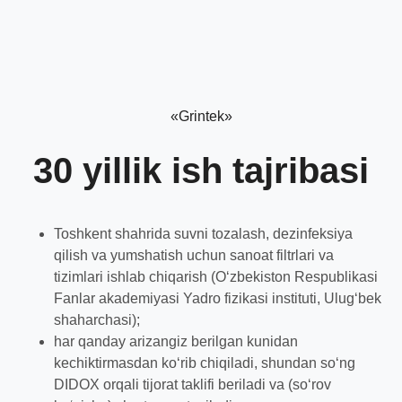
«Grintek»
30 yillik ish tajribasi
Toshkent shahrida suvni tozalash, dezinfeksiya
qilish va yumshatish uchun sanoat filtrlari va
tizimlari ishlab chiqarish (O‘zbekiston Respublikasi
Fanlar akademiyasi Yadro fizikasi instituti, Ulug‘bek
shaharchasi);
har qanday arizangiz berilgan kunidan
kechiktirmasdan ko‘rib chiqiladi, shundan so‘ng
DIDOX orqali tijorat taklifi beriladi va (so‘rov