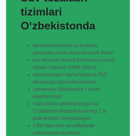
tizimlari
Oʻzbekistonda
sanoat korxonalari va turar-joy
jamoalari uchun suvni tozalash filtrlari
suv tozalash sanoat tizimlarini xususiy
ishlab chiqarish (1996 yildan)
ixtisoslashgan ma’lumotga va PhD
darajasiga ega mutaxassislar
zamonaviy laboratoriya + sinov
maydonchasi
mahsulotlar sertifikatlangan va
O‘zbekiston Respublikasining 7 ta
patenti bilan himoyalangan
1300 dan ortiq muvaffaqiyatli
yakunlangan loyihalar