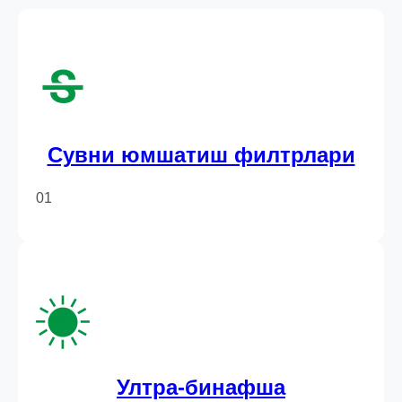
Сувни юмшатиш филтрлари
01
Ултра-бинафша