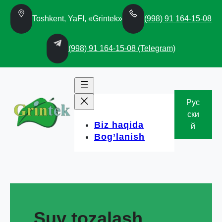
Skip
to
Toshkent, YaFI, «Grintek»
(998) 91 164-15-08
content
(998) 91 164-15-08 (Telegram)
Рус
ски
Biz haqida
й
Bog’lanish
Suv tozalash