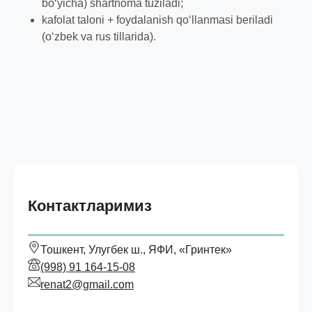
bo‘yicha) shartnoma tuziladi;
kafolat taloni + foydalanish qoʻllanmasi beriladi
(oʻzbek va rus tillarida).
Контактларимиз
Тошкент, Улугбек ш., ЯФИ, «Гринтек»
(998) 91 164-15-08
renat2@gmail.com